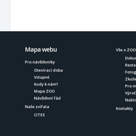
Mapa webu
Vše o ZOO
Doku
Pro návštěvníky
Resta
Otevírací doba
Fotog
Vstupné
Zkuše
Kudy k nám?
Pro 
Mapa ZOO
Výroč
Návštěvní řád
Nabí
Naše zvířata
Kontakty
CITES