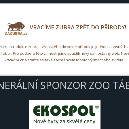
VRACÍME ZUBRA ZPĚT DO PŘÍRODY!
ekt reintrodukce zubra evropského do volné přírody je jednou z nosných ak
Tábor. Pro podporu této činnosti jsme spustili nový samostatný web. Navš
ZaZubra.cz
a staňte se také zachráncem tohoto výjimečného zvířete!
NERÁLNÍ SPONZOR ZOO TÁ