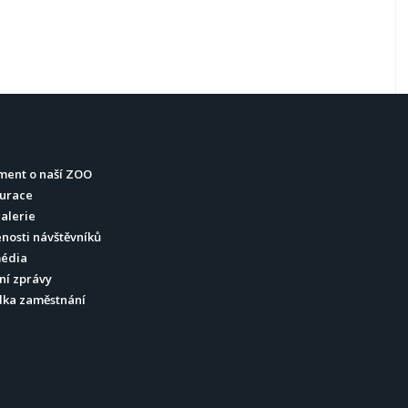
ment o naší ZOO
urace
alerie
nosti návštěvníků
média
ní zprávy
dka zaměstnání