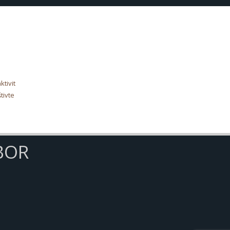
tivit
tivte
BOR