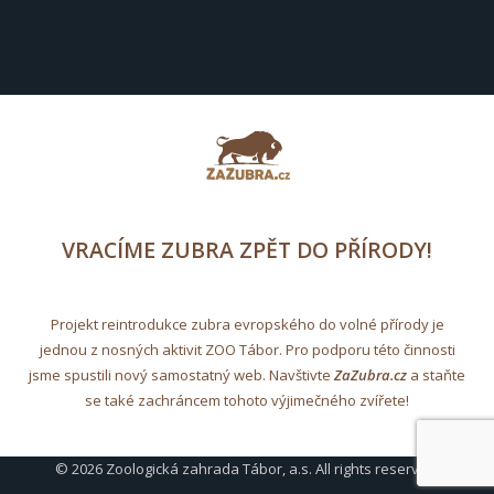
VRACÍME ZUBRA ZPĚT DO PŘÍRODY!
Projekt reintrodukce zubra evropského do volné přírody je
jednou z nosných aktivit ZOO Tábor. Pro podporu této činnosti
jsme spustili nový samostatný web. Navštivte
ZaZubra.cz
a staňte
se také zachráncem tohoto výjimečného zvířete!
© 2026 Zoologická zahrada Tábor, a.s. All rights reserved.