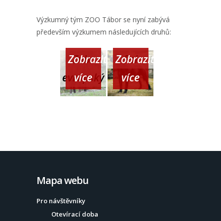
Výzkumný tým ZOO Tábor se nyní zabývá
především výzkumem následujících druhů:
Zobrazit
Zobrazit
Zubr
Psi
více
více
evropský
Mapa webu
Pro návštěvníky
Otevírací doba