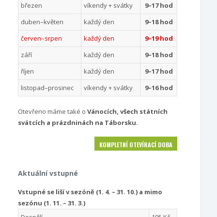
březen
víkendy + svátky
9–17 hod
duben–květen
každý den
9–18 hod
červen–srpen
každý den
9–19 hod
září
každý den
9–18 hod
říjen
každý den
9–17 hod
listopad–prosinec
víkendy + svátky
9–16 hod
Otevřeno máme také o
Vánocích, všech státních
svátcích a prázdninách na Táborsku.
KOMPLETNÍ OTEVÍRACÍ DOBA
Aktuální vstupné
Vstupné se liší v sezóně (1. 4. – 31. 10.) a mimo
sezónu (1. 11. – 31. 3.)