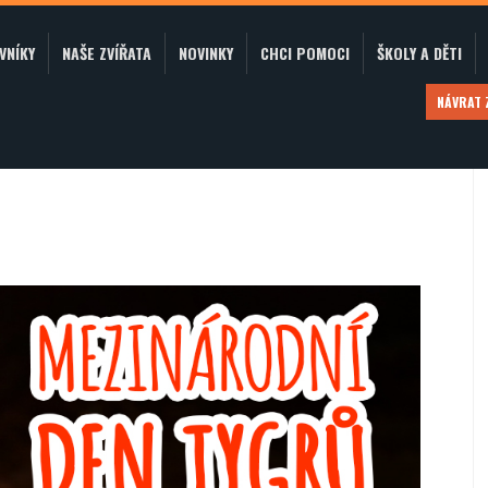
VNÍKY
NAŠE ZVÍŘATA
NOVINKY
CHCI POMOCI
ŠKOLY A DĚTI
NÁVRAT