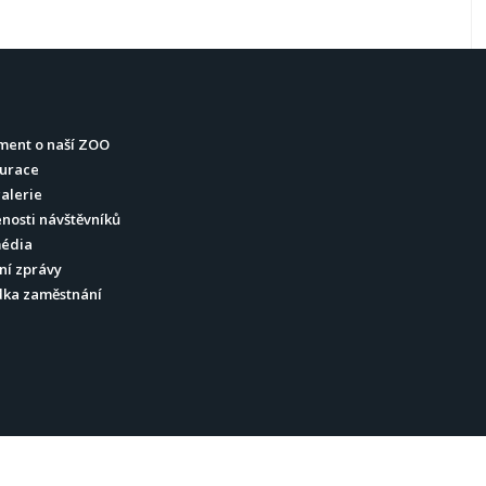
ment o naší ZOO
urace
alerie
nosti návštěvníků
média
ní zprávy
dka zaměstnání