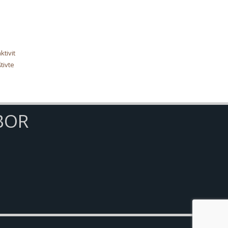
tivit
tivte
BOR