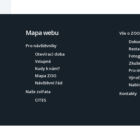
Mapa webu
Vše o ZOO
Doku
Pro návštěvníky
Resta
Otevírací doba
Fotog
Vstupné
Zkuše
Kudy k nám?
Pro 
Mapa ZOO
Výroč
Návštěvní řád
Nabí
Naše zvířata
Kontakty
CITES