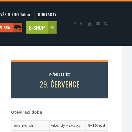
VŠE O ZOO Tábor
KONTAKTY
E-SHOP
 ZUBRA
When is it?
29. ČERVENCE
Otevírací doba
leden–únor
víkendy + svátky
9–16 hod