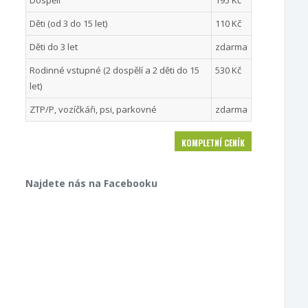
Dospělí
195 Kč
Děti (od 3 do 15 let)
110 Kč
Děti do 3 let
zdarma
Rodinné vstupné (2 dospělí a 2 děti do 15
530 Kč
let)
ZTP/P, vozíčkáři, psi, parkovné
zdarma
KOMPLETNÍ CENÍK
Najdete nás na Facebooku