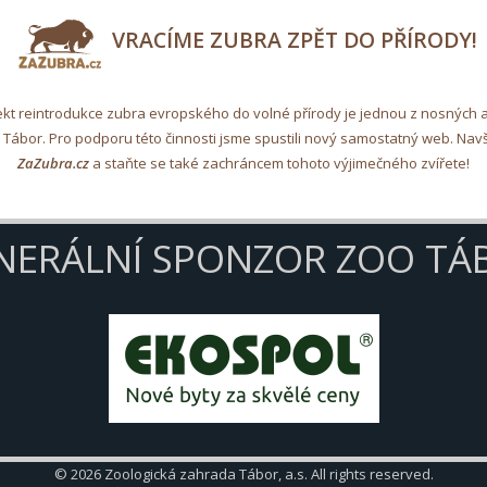
VRACÍME ZUBRA ZPĚT DO PŘÍRODY!
ekt reintrodukce zubra evropského do volné přírody je jednou z nosných ak
Tábor. Pro podporu této činnosti jsme spustili nový samostatný web. Navš
ZaZubra.cz
a staňte se také zachráncem tohoto výjimečného zvířete!
NERÁLNÍ SPONZOR ZOO TÁ
© 2026 Zoologická zahrada Tábor, a.s. All rights reserved.