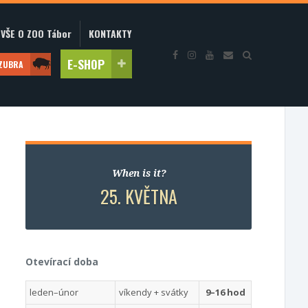
VŠE O ZOO Tábor
KONTAKTY
E-SHOP
 ZUBRA
When is it?
25. KVĚTNA
Otevírací doba
leden–únor
víkendy + svátky
9–16 hod