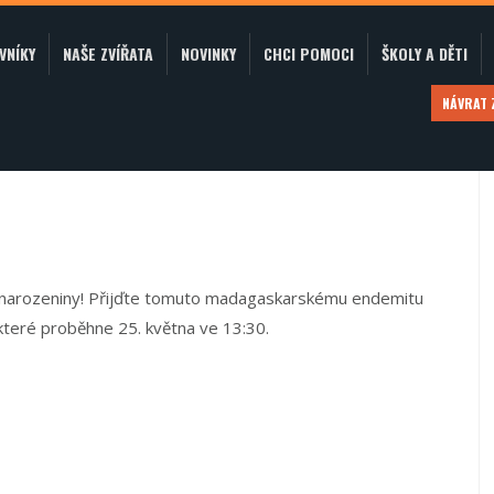
VNÍKY
NAŠE ZVÍŘATA
NOVINKY
CHCI POMOCI
ŠKOLY A DĚTI
NÁVRAT
. narozeniny! Přijďte tomuto madagaskarskému endemitu
teré proběhne 25. května ve 13:30.