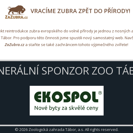
VRACÍME ZUBRA ZPĚT DO PŘÍRODY!
ekt reintrodukce zubra evropského do volné přírody je jednou z nosných ak
Tábor. Pro podporu této činnosti jsme spustili nový samostatný web. Navš
ZaZubra.cz
a staňte se také zachráncem tohoto výjimečného zvířete!
NERÁLNÍ SPONZOR ZOO TÁ
© 2026 Zoologická zahrada Tábor, a.s. All rights reserved.