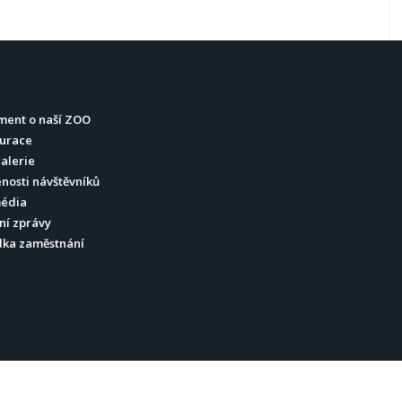
ment o naší ZOO
urace
alerie
nosti návštěvníků
média
ní zprávy
dka zaměstnání