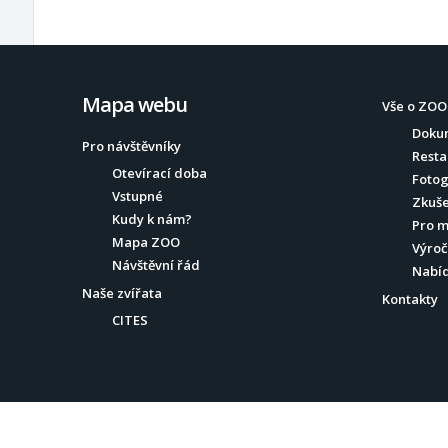
Mapa webu
Vše o ZOO
Doku
Pro návštěvníky
Resta
Otevírací doba
Fotog
Vstupné
Zkuše
Kudy k nám?
Pro 
Mapa ZOO
Výroč
Návštěvní řád
Nabí
Naše zvířata
Kontakty
CITES