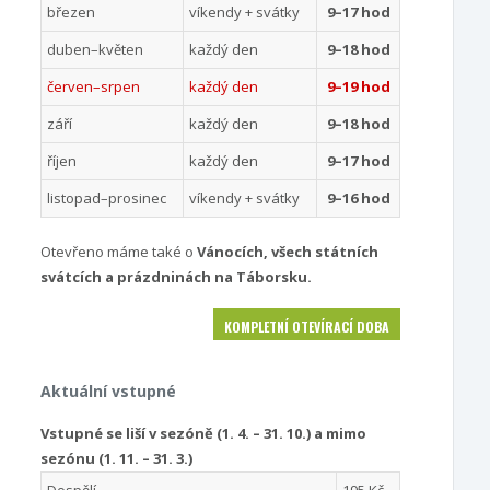
březen
víkendy + svátky
9–17 hod
duben–květen
každý den
9–18 hod
červen–srpen
každý den
9–19 hod
září
každý den
9–18 hod
říjen
každý den
9–17 hod
listopad–prosinec
víkendy + svátky
9–16 hod
Otevřeno máme také o
Vánocích, všech státních
svátcích a prázdninách na Táborsku.
KOMPLETNÍ OTEVÍRACÍ DOBA
Aktuální vstupné
Vstupné se liší v sezóně (1. 4. – 31. 10.) a mimo
sezónu (1. 11. – 31. 3.)