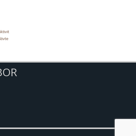
tivit
tivte
BOR