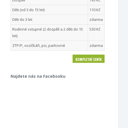
Dospělí
195 Kč
Děti (od 3 do 15 let)
110 Kč
Děti do 3 let
zdarma
Rodinné vstupné (2 dospělí a 2 děti do 15
530 Kč
let)
ZTP/P, vozíčkáři, psi, parkovné
zdarma
KOMPLETNÍ CENÍK
Najdete nás na Facebooku