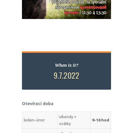
When is it?
9.7.2022
Otevírací doba
víkendy +
leden–únor
9–16 hod
svátky