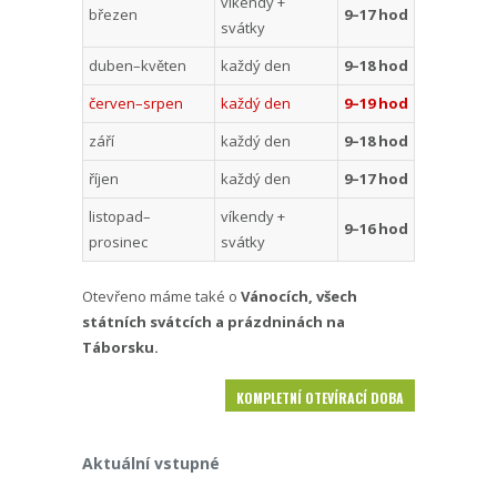
víkendy +
březen
9–17 hod
svátky
duben–květen
každý den
9–18 hod
červen–srpen
každý den
9–19 hod
září
každý den
9–18 hod
říjen
každý den
9–17 hod
listopad–
víkendy +
9–16 hod
prosinec
svátky
Otevřeno máme také o
Vánocích, všech
státních svátcích a prázdninách na
Táborsku.
KOMPLETNÍ OTEVÍRACÍ DOBA
Aktuální vstupné