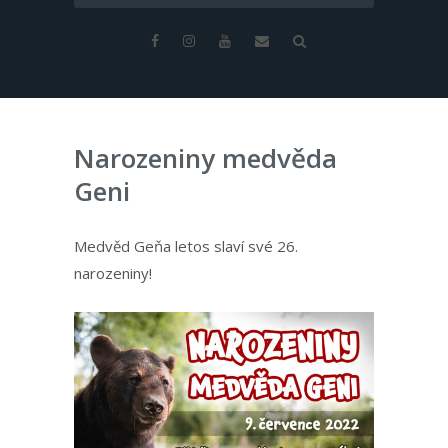
Narozeniny medvěda
Geni
Medvěd Geňa letos slaví své 26.
narozeniny!