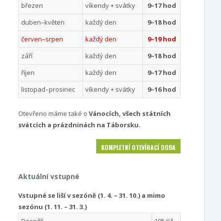
březen
víkendy + svátky
9–17 hod
duben–květen
každý den
9–18 hod
červen–srpen
každý den
9–19 hod
září
každý den
9–18 hod
říjen
každý den
9–17 hod
listopad–prosinec
víkendy + svátky
9–16 hod
Otevřeno máme také o
Vánocích, všech státních
svátcích a prázdninách na Táborsku.
KOMPLETNÍ OTEVÍRACÍ DOBA
Aktuální vstupné
Vstupné se liší v sezóně (1. 4. – 31. 10.) a mimo
sezónu (1. 11. – 31. 3.)