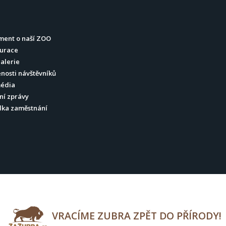
ment o naší ZOO
urace
alerie
nosti návštěvníků
média
ní zprávy
dka zaměstnání
VRACÍME ZUBRA ZPĚT DO PŘÍRODY!