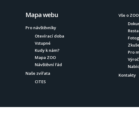
Mapa webu
Vše o ZOO
Doku
Pro návštěvníky
Resta
Otevírací doba
Fotog
Vstupné
Zkuše
Kudy k nám?
Pro 
Mapa ZOO
Výroč
Návštěvní řád
Nabí
Naše zvířata
Kontakty
CITES