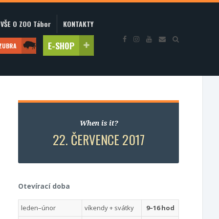
VŠE O ZOO Tábor
KONTAKTY
E-SHOP
 ZUBRA
When is it?
22. ČERVENCE 2017
Otevírací doba
leden–únor
víkendy + svátky
9–16 hod