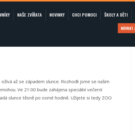
VNÍKY
NAŠE ZVÍŘATA
NOVINKY
CHCI POMOCI
ŠKOLY A DĚTI
NÁVRAT
t ožívá až se západem slunce. Rozhodli jsme se našim
emohou. Ve 21:00 bude zahájena speciální večerní
adá slunce těsně po osmé hodině. Užijete si tedy ZOO