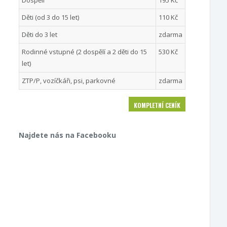
Dospělí
195 Kč
Děti (od 3 do 15 let)
110 Kč
Děti do 3 let
zdarma
Rodinné vstupné (2 dospělí a 2 děti do 15
530 Kč
let)
ZTP/P, vozíčkáři, psi, parkovné
zdarma
KOMPLETNÍ CENÍK
Najdete nás na Facebooku