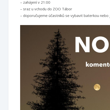
– zahájení v 21:00
– sraz u vchodu do ZOO Tábor
– doporučujeme účastníků se vybavit baterkou nebo j