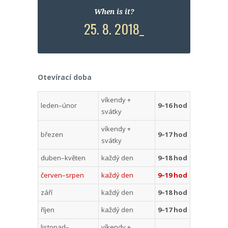
When is it?
25. 8. 2018_
Otevírací doba
víkendy +
leden–únor
9–16 hod
svátky
víkendy +
březen
9–17 hod
svátky
duben–květen
každý den
9–18 hod
červen–srpen
každý den
9–19 hod
září
každý den
9–18 hod
říjen
každý den
9–17 hod
listopad–
víkendy +