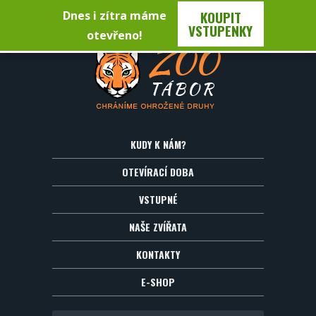
KOUPIT
Dnes i zítra máme
VSTUPENKY
otevřeno!
KUDY K NÁM?
OTEVÍRACÍ DOBA
VSTUPNÉ
NAŠE ZVÍŘATA
KONTAKTY
E-SHOP