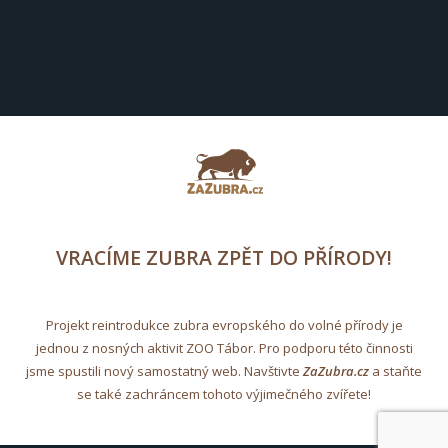
VRACÍME ZUBRA ZPĚT DO PŘÍRODY!
Projekt reintrodukce zubra evropského do volné přírody je
jednou z nosných aktivit ZOO Tábor. Pro podporu této činnosti
jsme spustili nový samostatný web. Navštivte
ZaZubra.cz
a staňte
se také zachráncem tohoto výjimečného zvířete!