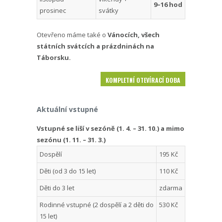
9–16 hod
prosinec
svátky
Otevřeno máme také o
Vánocích, všech
státních svátcích a prázdninách na
Táborsku.
KOMPLETNÍ OTEVÍRACÍ DOBA
Aktuální vstupné
Vstupné se liší v sezóně (1. 4. – 31. 10.) a mimo
sezónu (1. 11. – 31. 3.)
Dospělí
195 Kč
Děti (od 3 do 15 let)
110 Kč
Děti do 3 let
zdarma
Rodinné vstupné (2 dospělí a 2 děti do
530 Kč
15 let)