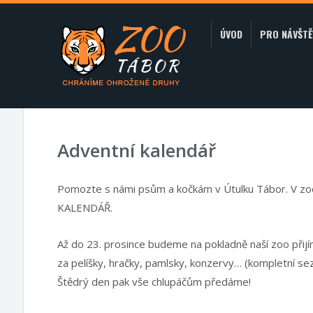
ÚVOD
PRO NÁVŠTĚ
Adventní kalendář
Pomozte s námi psům a kočkám v Útulku Tábor. V zo
KALENDÁŘ.
Až do 23. prosince budeme na pokladně naší zoo přij
za pelíšky, hračky, pamlsky, konzervy… (kompletní s
Štědrý den pak vše chlupáčům předáme!