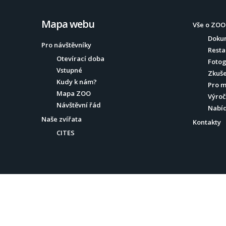
Mapa webu
Vše o ZOO
Doku
Pro návštěvníky
Resta
Otevírací doba
Fotog
Vstupné
Zkuše
Kudy k nám?
Pro 
Mapa ZOO
Výroč
Návštěvní řád
Nabí
Naše zvířata
Kontakty
CITES