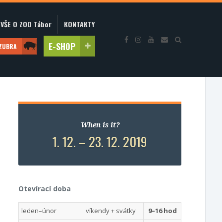
VŠE O ZOO Tábor
KONTAKTY
E-SHOP
 ZUBRA
When is it?
1. 12. – 23. 12. 2019
Otevírací doba
leden–únor
víkendy + svátky
9–16 hod