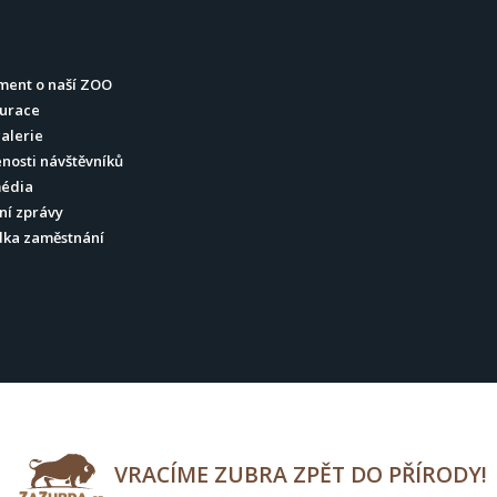
ment o naší ZOO
urace
alerie
nosti návštěvníků
média
ní zprávy
dka zaměstnání
VRACÍME ZUBRA ZPĚT DO PŘÍRODY!