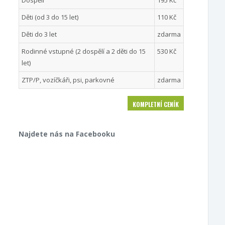
Dospělí
195 Kč
Děti (od 3 do 15 let)
110 Kč
Děti do 3 let
zdarma
Rodinné vstupné (2 dospělí a 2 děti do 15
530 Kč
let)
ZTP/P, vozíčkáři, psi, parkovné
zdarma
KOMPLETNÍ CENÍK
Najdete nás na Facebooku