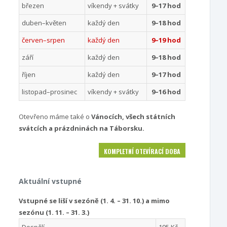
březen
víkendy + svátky
9–17 hod
duben–květen
každý den
9–18 hod
červen–srpen
každý den
9–19 hod
září
každý den
9–18 hod
říjen
každý den
9–17 hod
listopad–prosinec
víkendy + svátky
9–16 hod
Otevřeno máme také o
Vánocích, všech státních
svátcích a prázdninách na Táborsku.
KOMPLETNÍ OTEVÍRACÍ DOBA
Aktuální vstupné
Vstupné se liší v sezóně (1. 4. – 31. 10.) a mimo
sezónu (1. 11. – 31. 3.)