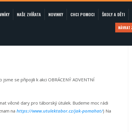
VNÍKY
NAŠE ZVÍŘATA
NOVINKY
CHCI POMOCI
ŠKOLY A DĚTI
NÁVRAT
o jsme se připojili k akci OBRÁCENÝ ADVENTNÍ
ímat věcné dary pro táborský útulek. Budeme moc rádi
eznam na
https://www.utulektabor.cz/jak-pomahat/
) Na