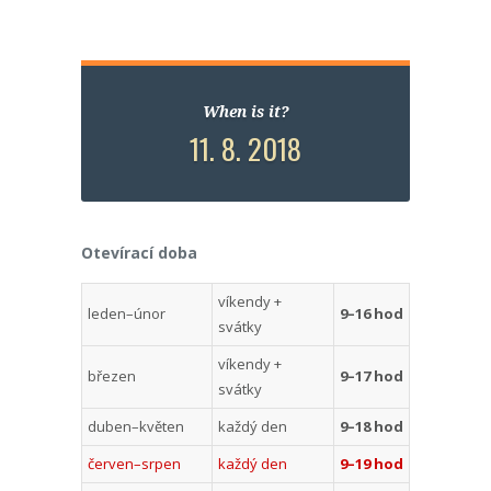
When is it?
11. 8. 2018
Otevírací doba
víkendy +
leden–únor
9–16 hod
svátky
víkendy +
březen
9–17 hod
svátky
duben–květen
každý den
9–18 hod
červen–srpen
každý den
9–19 hod