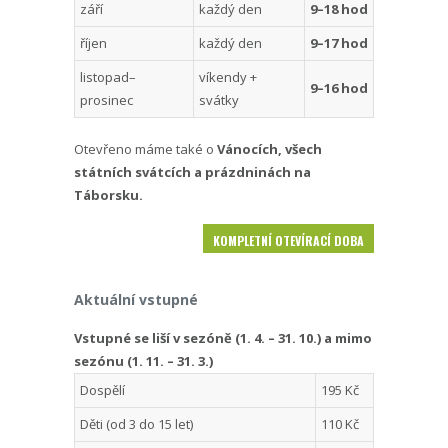
září
každý den
9–18 hod
říjen
každý den
9–17 hod
listopad–
víkendy +
9–16 hod
prosinec
svátky
Otevřeno máme také o
Vánocích, všech
státních svátcích a prázdninách na
Táborsku.
KOMPLETNÍ OTEVÍRACÍ DOBA
Aktuální vstupné
Vstupné se liší v sezóně (1. 4. – 31. 10.) a mimo
sezónu (1. 11. – 31. 3.)
Dospělí
195 Kč
Děti (od 3 do 15 let)
110 Kč