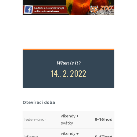
When is it?
14.. 2. 2022
Otevírací doba
víkendy +
leden–únor
9–16 hod
svátky
víkendy +
březen
9–17 hod