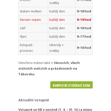
svátky
duben–květen
každý den
9–18 hod
červen–srpen
každý den
9–19 hod
září
každý den
9–18 hod
říjen
každý den
9–17 hod
listopad–
víkendy +
9–16 hod
prosinec
svátky
Otevřeno máme také o
Vánocích, všech
státních svátcích a prázdninách na
Táborsku.
KOMPLETNÍ OTEVÍRACÍ DOBA
Aktuální vstupné
Vstupné se liší v sezóně (1. 4. – 31. 10.) a mimo