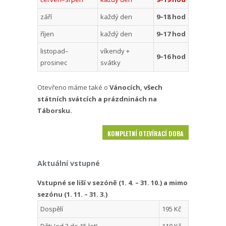
září
každý den
9–18 hod
říjen
každý den
9–17 hod
listopad–
víkendy +
9–16 hod
prosinec
svátky
Otevřeno máme také o
Vánocích, všech
státních svátcích a prázdninách na
Táborsku.
KOMPLETNÍ OTEVÍRACÍ DOBA
Aktuální vstupné
Vstupné se liší v sezóně (1. 4. – 31. 10.) a mimo
sezónu (1. 11. – 31. 3.)
Dospělí
195 Kč
Děti (od 3 do 15 let)
110 Kč