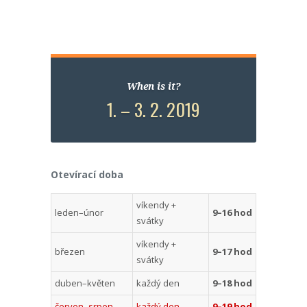
When is it?
1. – 3. 2. 2019
Otevírací doba
víkendy +
leden–únor
9–16 hod
svátky
víkendy +
březen
9–17 hod
svátky
duben–květen
každý den
9–18 hod
červen–srpen
každý den
9–19 hod