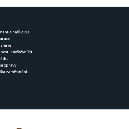
ment o naší ZOO
urace
alerie
nosti návštěvníků
média
ní zprávy
dka zaměstnání