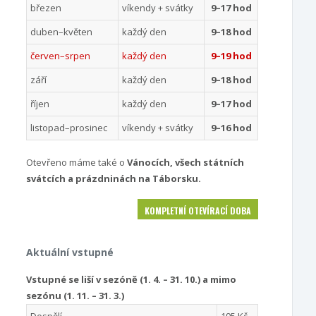
březen
víkendy + svátky
9–17 hod
duben–květen
každý den
9–18 hod
červen–srpen
každý den
9–19 hod
září
každý den
9–18 hod
říjen
každý den
9–17 hod
listopad–prosinec
víkendy + svátky
9–16 hod
Otevřeno máme také o
Vánocích, všech státních
svátcích a prázdninách na Táborsku.
KOMPLETNÍ OTEVÍRACÍ DOBA
Aktuální vstupné
Vstupné se liší v sezóně (1. 4. – 31. 10.) a mimo
sezónu (1. 11. – 31. 3.)