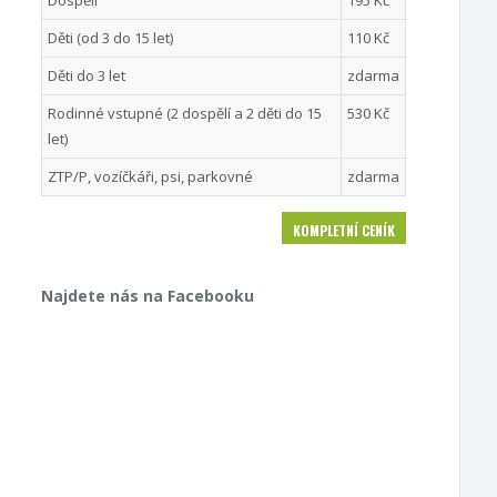
Dospělí
195 Kč
Děti (od 3 do 15 let)
110 Kč
Děti do 3 let
zdarma
Rodinné vstupné (2 dospělí a 2 děti do 15
530 Kč
let)
ZTP/P, vozíčkáři, psi, parkovné
zdarma
KOMPLETNÍ CENÍK
Najdete nás na Facebooku