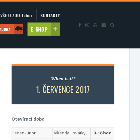
VŠE O ZOO Tábor
KONTAKTY
E-SHOP
 ZUBRA
When is it?
1. ČERVENCE 2017
Otevírací doba
leden–únor
víkendy + svátky
9–16 hod