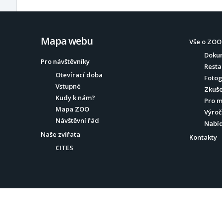
Mapa webu
Vše o ZOO
Doku
Pro návštěvníky
Resta
Otevírací doba
Fotog
Vstupné
Zkuše
Kudy k nám?
Pro 
Mapa ZOO
Výroč
Návštěvní řád
Nabí
Naše zvířata
Kontakty
CITES