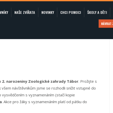
VNÍKY
NAŠE ZVÍŘATA
NOVINKY
CHCI POMOCI
ŠKOLY A DĚTI
NÁVRAT
 a
2. narozeniny Zoologické zahrady Tábor
. Prožijte s
k všem návštěvníkům jsme se rozhodli snížit vstupné do
vým vysvědčením s vyznamenáním (stačí kopie
a
. Akce pro žáky s vyznamenáním platí od pátku do