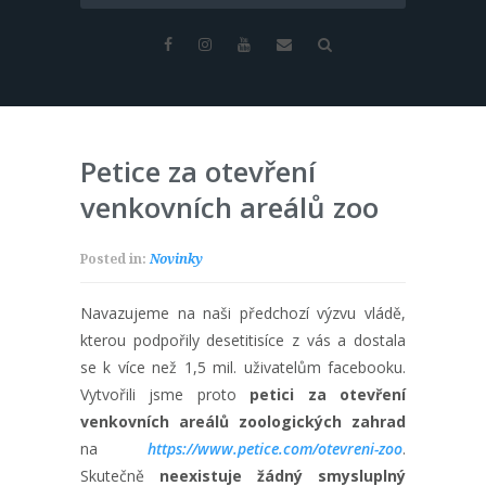
Petice za otevření
venkovních areálů zoo
Posted in:
Novinky
Navazujeme na naši předchozí výzvu vládě,
kterou podpořily desetitisíce z vás a dostala
se k více než 1,5 mil. uživatelům facebooku.
Vytvořili jsme proto
petici za otevření
venkovních areálů zoologických zahrad
na
https://www.petice.com/otevreni-zoo
.
Skutečně
neexistuje žádný smysluplný