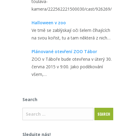
toulava-
kamera/222562221500030/cast/926269/
Halloween v zoo
Ve tmě se zablýskají oči šelem číhajících
na svou kořist, tu a tam některá z nich…
Plánované otevření ZOO Tábor
ZOO v Táboře bude otevřena v úterý 30.
června 2015 v 9:00. Jako poděkování
všem,…
Search
Sledujte nás!