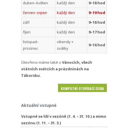
duben–květen
každý den
9–18 hod
červen–srpen
každý den
9–19 hod
září
každý den
9–18 hod
říjen
každý den
9–17 hod
listopad–
víkendy +
9–16 hod
prosinec
svátky
Otevřeno máme také o
Vánocích, všech
státních svátcích a prázdninách na
Táborsku.
KOMPLETNÍ OTEVÍRACÍ DOBA
Aktuální vstupné
Vstupné se liší v sezóně (1. 4. – 31. 10.) a mimo
sezónu (1. 11. – 31. 3.)