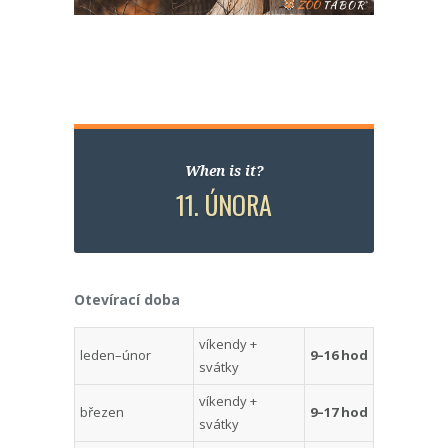
When is it?
11. ÚNORA
Otevírací doba
víkendy +
leden–únor
9–16 hod
svátky
víkendy +
březen
9–17 hod
svátky