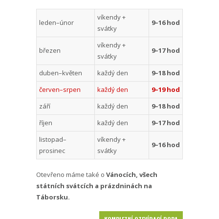
víkendy +
leden–únor
9–16 hod
svátky
víkendy +
březen
9–17 hod
svátky
duben–květen
každý den
9–18 hod
červen–srpen
každý den
9–19 hod
září
každý den
9–18 hod
říjen
každý den
9–17 hod
listopad–
víkendy +
9–16 hod
prosinec
svátky
Otevřeno máme také o
Vánocích, všech
státních svátcích a prázdninách na
Táborsku.