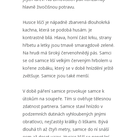
hlavně živočišnou potravu.
Husice liščí je nápadně zbarvená dlouhokrká
kachna, která se podobá husám. Je
kontrastně bílá. Hlava, horní část krku, strany
hřbetu a letky jsou tmavě smaragdově zelené.
Na hrudi má široký červenohnědý pás. Samci
se od samice liší velkým červeným hrbolem u
kořene zobáku, který se v době hnízdění ještě
zvětšuje. Samice jsou také menší.
V době páření samice provokuje samce k
útokům na soupeře. Tím si ověřuje tělesnou
zdatnost partnera. Samice staví hnízdo v
podzemních dutinách vyhloubených jinými
obratlovci, nejčastěji králíky či liškami. Bývá
dlouhá tři až čtyři metry, samice do ní snáší
osm až deset vajec. Husice liščí se nepotápí,