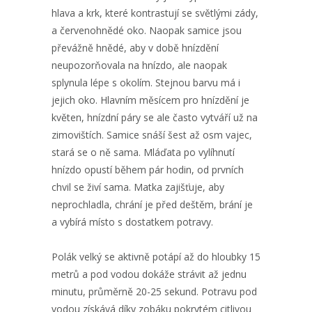
hlava a krk, které kontrastují se světlými zády,
a červenohnědé oko. Naopak samice jsou
převážně hnědé, aby v době hnízdění
neupozorňovala na hnízdo, ale naopak
splynula lépe s okolím. Stejnou barvu má i
jejich oko. Hlavním měsícem pro hnízdění je
květen, hnízdní páry se ale často vytváří už na
zimovištích. Samice snáší šest až osm vajec,
stará se o ně sama. Mláďata po vylíhnutí
hnízdo opustí během pár hodin, od prvních
chvil se živí sama. Matka zajišťuje, aby
neprochladla, chrání je před deštěm, brání je
a vybírá místo s dostatkem potravy.
Polák velký se aktivně potápí až do hloubky 15
metrů a pod vodou dokáže strávit až jednu
minutu, průměrně 20-25 sekund. Potravu pod
vodou získává díky zobáku pokrytém citlivou