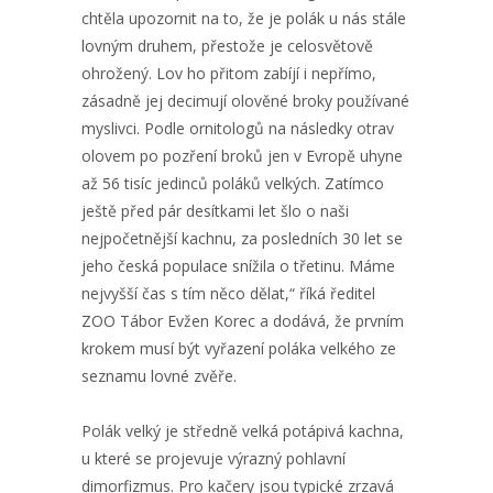
chtěla upozornit na to, že je polák u nás stále
lovným druhem, přestože je celosvětově
ohrožený. Lov ho přitom zabíjí i nepřímo,
zásadně jej decimují olověné broky používané
myslivci. Podle ornitologů na následky otrav
olovem po pozření broků jen v Evropě uhyne
až 56 tisíc jedinců poláků velkých. Zatímco
ještě před pár desítkami let šlo o naši
nejpočetnější kachnu, za posledních 30 let se
jeho česká populace snížila o třetinu. Máme
nejvyšší čas s tím něco dělat,“ říká ředitel
ZOO Tábor Evžen Korec a dodává, že prvním
krokem musí být vyřazení poláka velkého ze
seznamu lovné zvěře.
Polák velký je středně velká potápivá kachna,
u které se projevuje výrazný pohlavní
dimorfizmus. Pro kačery jsou typické zrzavá