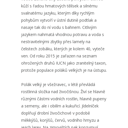
kůží s řadou hmatových tělísek a silnému
svalnatému jazyku, kterým díky rychlým
pohybům vytvoří v ústní dutině podtlak a
nasaje tak do ní vodu s bahnem. Citlivým
jazykem nahmatá vhodnou potravu a voda s
nestravitelnými zbytky přes lamely na
čelistech zobáku, kterých je kolem 40, vyteče
ven. Od roku 2015 je zařazen na seznam
ohrožených druhů IUCN jako zranitelný taxon,
protože populace poláků velkých je na ústupu.
Polák velký je všežravec, v létě převládá
rostlinná složka nad živočišnou. Živí se hlavně
různými částmi vodních rostlin, hlavně pupeny
a semeny, ale i obilím a kukuřicí. Jídelníček
doplňují drobní živočichové v podobě
měkkýšů, korýšů, červů, vodního hmyzu a
jejich larev. Na zimovištích pak konzumují