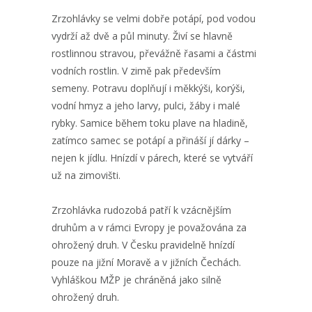
Zrzohlávky se velmi dobře potápí, pod vodou
vydrží až dvě a půl minuty. Živí se hlavně
rostlinnou stravou, převážně řasami a částmi
vodních rostlin. V zimě pak především
semeny. Potravu doplňují i měkkýši, korýši,
vodní hmyz a jeho larvy, pulci, žáby i malé
rybky. Samice během toku plave na hladině,
zatímco samec se potápí a přináší jí dárky –
nejen k jídlu. Hnízdí v párech, které se vytváří
už na zimovišti.
Zrzohlávka rudozobá patří k vzácnějším
druhům a v rámci Evropy je považována za
ohrožený druh. V Česku pravidelně hnízdí
pouze na jižní Moravě a v jižních Čechách.
Vyhláškou MŽP je chráněná jako silně
ohrožený druh.