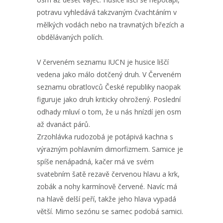
potravu vyhledává takzvaným čvachtáním v
mělkých vodách nebo na travnatých březích a
obdělávaných polích.
V červeném seznamu IUCN je husice liščí
vedena jako málo dotčený druh. V Červeném
seznamu obratlovců České republiky naopak
figuruje jako druh kriticky ohrožený. Poslední
odhady mluví o tom, že u nás hnízdí jen osm
až dvanáct párů.
Zrzohlávka rudozobá je potápivá kachna s
výrazným pohlavním dimorfizmem. Samice je
spíše nenápadná, kačer má ve svém
svatebním šatě rezavě červenou hlavu a krk,
zobák a nohy karmínově červené. Navíc má
na hlavě delší peří, takže jeho hlava vypadá
větší. Mimo sezónu se samec podobá samici.